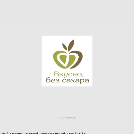
Все товары
ёрный крупнолистовой прессованный «хвойный»