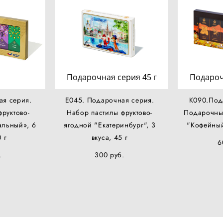
Подарочная серия 45 г
Подароч
ая серия.
Е045. Подарочная серия.
К090.Под
руктово-
Набор пастилы фруктово-
Подарочны
альный», 6
ягодной "Екатеринбург", 3
"Кофейный
0 г
вкуса, 45 г
6
.
300 pуб.