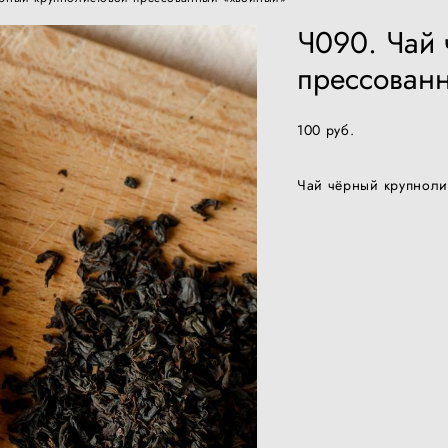
Ч090. Чай 
прессован
100 pуб.
Чай чёрный крупноли